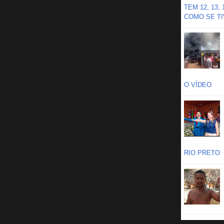
TEM 12, 13,
COMO SE TIV
O VÍDEO
RIO PRETO