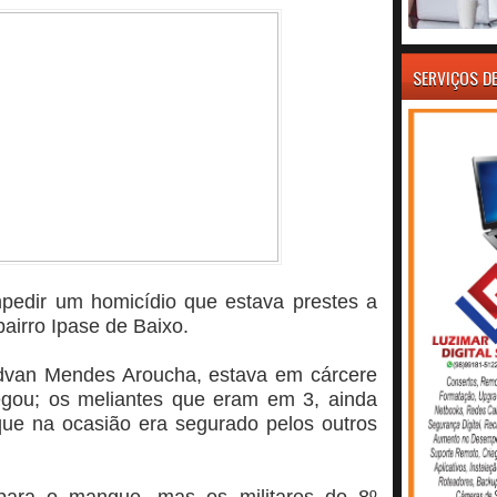
SERVIÇOS D
impedir um homicídio que estava prestes a
airro Ipase de Baixo.
Edvan Mendes Aroucha, estava em cárcere
egou; os meliantes que eram em 3, ainda
ue na ocasião era segurado pelos outros
 para o mangue, mas os militares do 8º