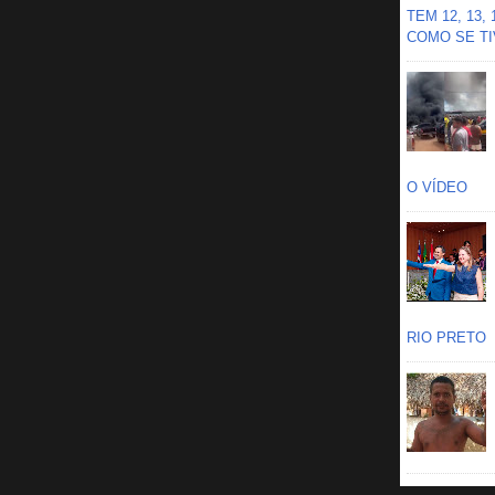
TEM 12, 13,
COMO SE TIV
O VÍDEO
RIO PRETO