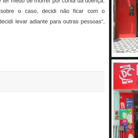
e ter medo de morrer por conta da doença.
 sobre o caso, decidi não ficar com o
cidi levar adiante para outras pessoas”,