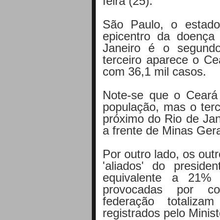
feira (25).
São Paulo, o estad
epicentro da doenç
Janeiro é o segund
terceiro aparece o Ce
com 36,1 mil casos.
Note-se que o Ceará
população, mas o ter
próximo do Rio de Jan
a frente de Minas Ger
Por outro lado, os out
'aliados' do presi
equivalente a 21% 
provocadas por co
federação totaliz
registrados pelo Minis