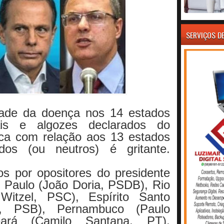
SERVIÇOS D
dade da doença nos 14 estados
ais e algozes declarados do
ica com relação aos 13 estados
dos (ou neutros) é gritante.
s por opositores do presidente
 Paulo (João Doria, PSDB), Rio
Witzel, PSC), Espírito Santo
e, PSB), Pernambuco (Paulo
ará (Camilo Santana, PT),