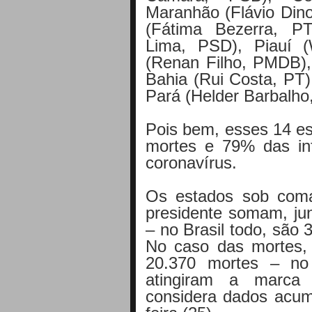
Maranhão (Flávio Din
(Fátima Bezerra, PT
Lima, PSD), Piauí (
(Renan Filho, PMDB),
Bahia (Rui Costa, PT
Pará (Helder Barbalho
Pois bem, esses 14 e
mortes e 79% das in
coronavírus.
Os estados sob coman
presidente somam, ju
– no Brasil todo, são 
No caso das mortes, 
20.370 mortes – no
atingiram a marca
considera dados acum