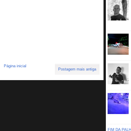
Página inicial
Postagem mais antiga
FIM DA PAL