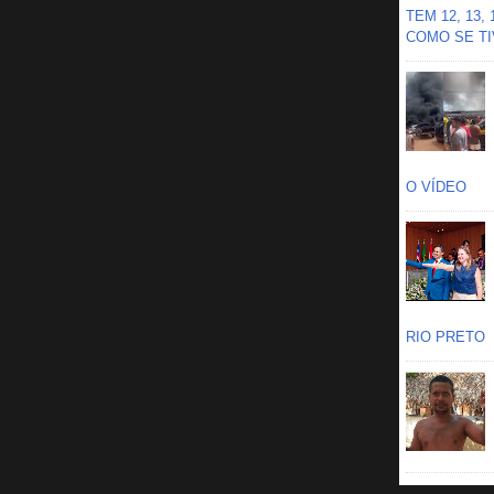
TEM 12, 13,
COMO SE TIV
O VÍDEO
RIO PRETO