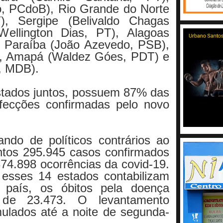
o, PCdoB), Rio Grande do Norte
), Sergipe (Belivaldo Chagas
Wellington Dias, PT), Alagoas
 Paraíba (João Azevedo, PSB),
), Amapá (Waldez Góes, PDT) e
, MDB).
stados juntos, possuem 87% das
fecções confirmadas pelo novo
do de políticos contrários ao
ntos 295.945 casos confirmados
374.898 ocorrências da covid-19.
esses 14 estados contabilizam
 país, os óbitos pela doença
 de 23.473. O levantamento
ulados até a noite de segunda-